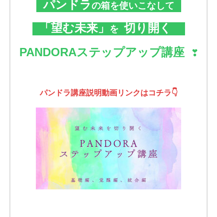
パンドラ
の箱を使いこなして
「
望む未来」
切り開く
を
PANDORAステップアップ講座
❣
パンドラ講座説明動画リンクはコチラ👇