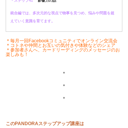
・ステップ41
影響力の話
統合編では、多次元的な視点で物事を見つめ、悩みや問題を超
えていく意識を育てます。
＊毎月一回Facebookコミュニティで
オンライン交流会
＊コトネや仲間と
お互いの気付きや体験などのシェア
＊参加者さんへ、カードリーディングのメッセージのお
楽しみも！
＊
＊
＊
このPANDORAステップアップ講座は