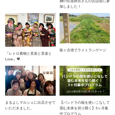
麹の伝道師宮さんのお話会に参
加しました！
龍ヶ古墳でライトランゲージ
『レトロ着物と音楽と音楽と
Love』💖
まるよしマルシェに出店させて
【パンドラの箱を使いこなして
いただきました。
望む未来を切り開く】3ヶ月集
中プログラム