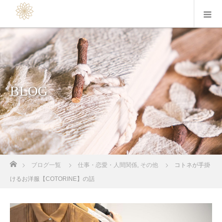
BLOG
ホーム
ブログ一覧
仕事・恋愛・人間関係
,
その他
コトネが手掛
けるお洋服【COTORINE】の話