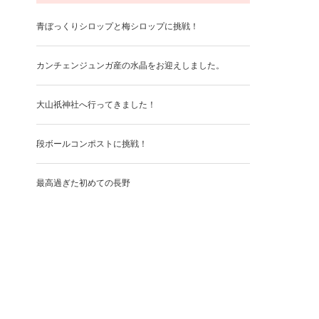
青ぼっくりシロップと梅シロップに挑戦！
カンチェンジュンガ産の水晶をお迎えしました。
大山祇神社へ行ってきました！
段ボールコンポストに挑戦！
最高過ぎた初めての長野