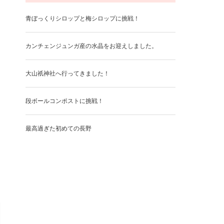
青ぼっくりシロップと梅シロップに挑戦！
カンチェンジュンガ産の水晶をお迎えしました。
大山祇神社へ行ってきました！
段ボールコンポストに挑戦！
最高過ぎた初めての長野